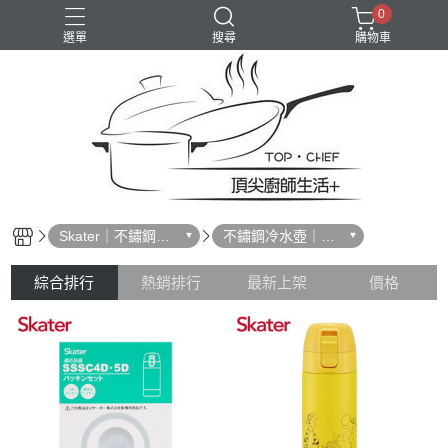
0
選單
搜尋
購物車
Skater｜不鏽鋼水
不鏽鋼冷水壺｜配
壺
件
綜合排行
熱銷排行
最新上架
價格