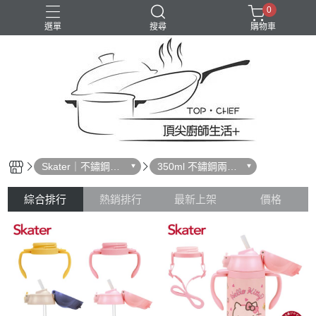
0
選單
搜尋
購物車
Skater｜不鏽鋼水
350ml 不鏽鋼兩用
壺
水壺｜配件
綜合排行
熱銷排行
最新上架
價格