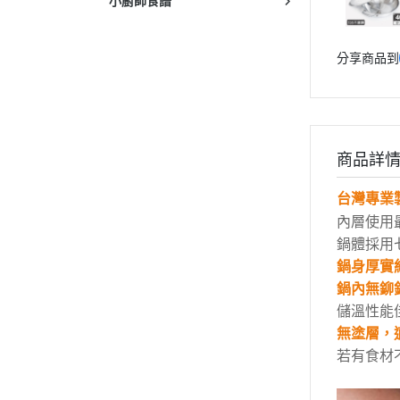
小廚師食譜
分享商品到
商品詳
台灣
專業
內層使用
鍋體採用
鍋身厚實
鍋內無鉚
儲溫性能
無塗層，
若有食材