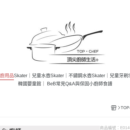
餐廚用品
Skater｜兒童水壺
Skater｜不鏽鋼水壺
Skater｜兒童牙刷
韓國嬰童館｜ BeB
常見Q&A與保固
小廚師食譜
TO
商品編號：
E014