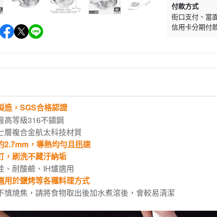
付款方式
街口支付
當
信用卡分期付
情
製造，SGS合格認證
最高等級316不鏽鋼
七層複合金航太科技材質
約2.7mm，導熱均勻且迅速
釘，刷洗不藏汙納垢
佳、耐酸鹼、
IH爐適用
適用於鹽烤等各種料理方式
不慎燒焦，請將食物取出後加水煮滾後，會較易清潔