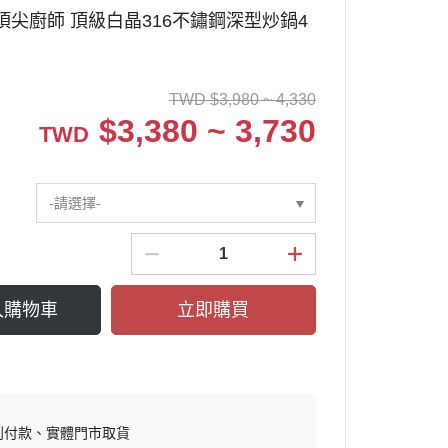
F 頂尖廚師 頂級白晶316不鏽鋼深型炒鍋4
TWD
$
3,980 ~ 4,330
$
3,380 ~ 3,730
TWD
-請選擇-
入購物車
立即購買
到付款
實體門市取貨