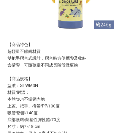
【商品特色】
超輕量不鏽鋼材質
雙把手摺合式設計，摺合時方便攜帶及收納
含揹帶，可隨孩童不同成長階段做更換
【商品規格】
型號：STWM3N
材質/耐溫：
本體/304不鏽鋼內膽
上蓋、把手、揹帶/PP/100度
吸管/矽膠/140度
底部護環/熱塑性彈性體/70度
尺寸：約7×19 cm