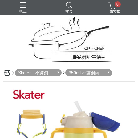
0
選單
搜尋
購物車
Skater｜不鏽鋼水
350ml 不鏽鋼兩用
壺
水壺｜配件