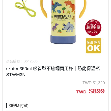
商品編號：
S642586
skater 350ml 吸管型不鏽鋼兩用杯｜恐龍保溫瓶｜
STWM3N
TWD
$
1,320
$
899
TWD
運送&付款