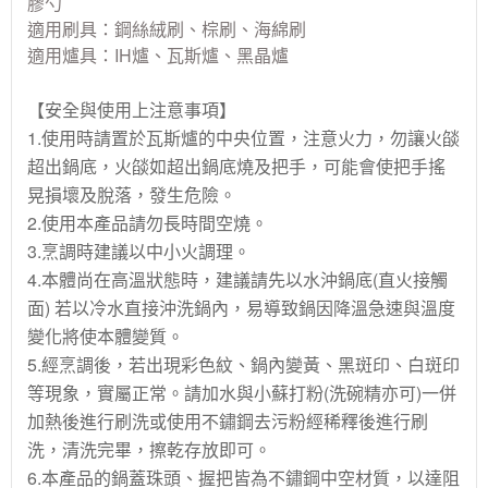
膠勺
適用刷具：鋼絲絨刷、棕刷、海綿刷
適用爐具：IH爐、瓦斯爐、黑晶爐
【安全與使用上注意事項】
1.使用時請置於瓦斯爐的中央位置，注意火力，勿讓火燄
超出鍋底，火燄如超出鍋底燒及把手，可能會使把手搖
晃損壞及脫落，發生危險。
2.使用本產品請勿長時間空燒。
3.烹調時建議以中小火調理。
4.本體尚在高溫狀態時，建議請先以水沖鍋底(直火接觸
面) 若以冷水直接沖洗鍋內，易導致鍋因降溫急速與溫度
變化將使本體變質。
5.經烹調後，若出現彩色紋、鍋內變黃、黑斑印、白斑印
等現象，實屬正常。請加水與小蘇打粉(洗碗精亦可)一併
加熱後進行刷洗或使用不鏽鋼去污粉經稀釋後進行刷
洗，清洗完畢，擦乾存放即可。
6.本產品的鍋蓋珠頭、握把皆為不鏽鋼中空材質，以達阻