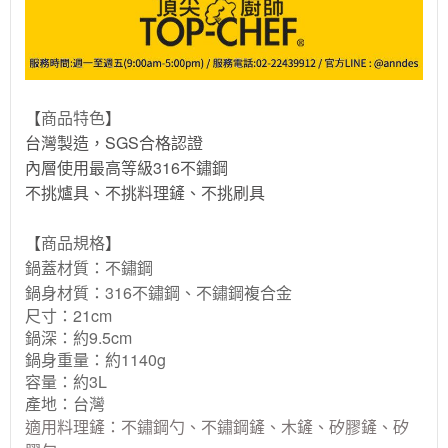
【
商品特色
】
台灣製造，SGS合格認證
內層使用最高等級316不鏽鋼
不挑爐具、不挑料理鏟、不挑刷具
【
商品規格
】
鍋蓋材質：不鏽鋼
鍋身材質：316不鏽鋼、不鏽鋼複合金
尺寸：21cm
鍋深：約9.5cm
鍋身重量：約1140g
容量：約3L
產地：台灣
適用料理鏟：
不鏽鋼勺、
不鏽鋼鏟、木鏟、矽膠鏟
、
矽