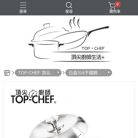
0
選單
搜尋
購物車
TOP-CHEF 頂尖廚
白晶316不鏽鋼鍋
師｜餐廚用品
｜無塗層