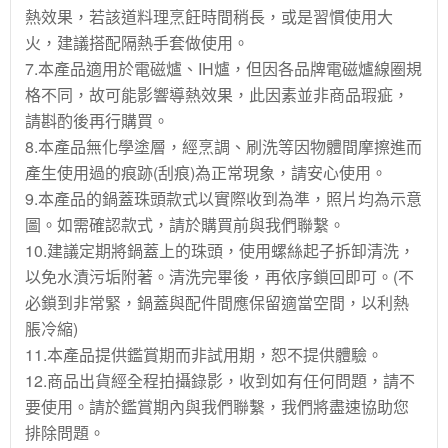
熱效果，若該道料理烹飪時間稍長，或是習慣使用大
火，建議搭配隔熱手套做使用。
7.本產品適用於電磁爐、IH爐，但因各品牌電磁爐線圈規
格不同，故可能影響導熱效果，此因素並非商品瑕疵，
請斟酌後再行購買。
8.本產品無化學塗層，經烹調、刷洗等因物體間摩擦進而
產生使用過的痕跡(刮痕)為正常現象，請安心使用。
9.本產品的鍋蓋珠頭款式以實際收到為準，照片均為示意
圖。如需確認款式，請於購買前與我們聯繫。
10.建議定期將鍋蓋上的珠頭，使用螺絲起子拆卸清洗，
以免水漬污垢附著。清洗完畢後，再依序鎖回即可。(不
必鎖到非常緊，鍋蓋與配件間應保留適當空間，以利熱
脹冷縮)
11.本產品提供鑑賞期而非試用期，恕不提供體驗。
12.商品出貨經全程拍攝錄影，收到如有任何問題，請不
要使用。請於鑑賞期內與我們聯繫，我們將盡速協助您
排除問題。