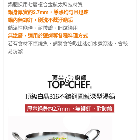
鍋體採用七層複合金航太科技材質
鍋身厚實約2.7mm，導熱均勻且迅速
鍋內無鉚釘，刷洗不藏汙納垢
儲溫性能佳、耐酸鹼、
IH爐適用
無塗層，適用於鹽烤等各種料理方式
若有食材不慎燒焦，請將食物取出後加水煮滾後，會較
易清潔