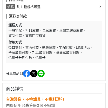
規格
共 1 種規格可選
運送&付款
運送方式
一般宅配
7-11取貨
全家取貨
萊爾富超商取貨
貨到付款
實體門市取貨
付款方式
街口支付
當面付款
轉帳匯款
宅配代收
LINE Pay
全家取貨付款
7-11取貨付款
萊爾富取貨付款
信用卡分期付款
信用卡
分享商品到
商品詳情
台灣
製造，不挑爐具，不挑料理勺
內層使用最高等級316不鏽鋼