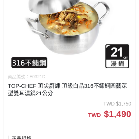
商品編號：
E0321D
TOP-CHEF 頂尖廚師 頂級白晶316不鏽鋼圓藝深
型雙耳湯鍋21公分
TWD
$
1,750
$
1,490
TWD
商品規格