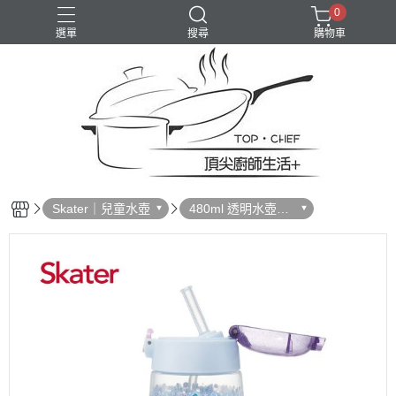
0
選單
搜尋
購物車
Skater｜兒童水壺
480ml 透明水壺｜
配件