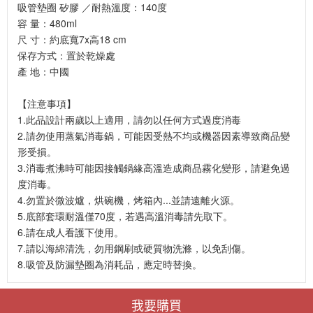
吸管墊圈 矽膠 ／耐熱溫度：140度
容 量：480ml
尺 寸：約底寬7x高18 cm
保存方式：置於乾燥處
產 地：中國
【注意事項】
1.此品設計兩歲以上適用，請勿以任何方式過度消毒
2.請勿使用蒸氣消毒鍋，可能因受熱不均或機器因素導致商品變
形受損。
3.消毒煮沸時可能因接觸鍋緣高溫造成商品霧化變形，請避免過
度消毒。
4.勿置於微波爐，烘碗機，烤箱內...並請遠離火源。
5.底部套環耐溫僅70度，若遇高溫消毒請先取下。
6.請在成人看護下使用。
7.請以海綿清洗，勿用鋼刷或硬質物洗滌，以免刮傷。
8.吸管及防漏墊圈為消耗品，應定時替換。
我要購買